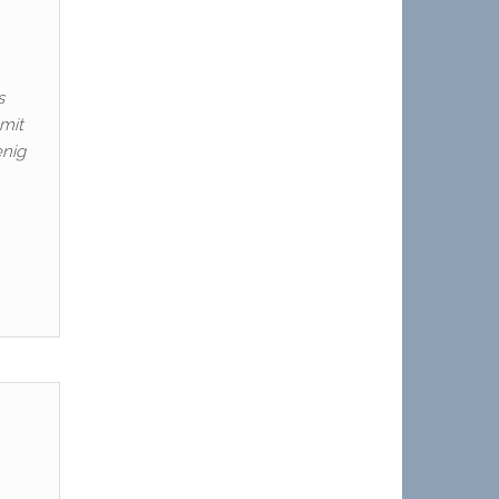
s
 mit
enig