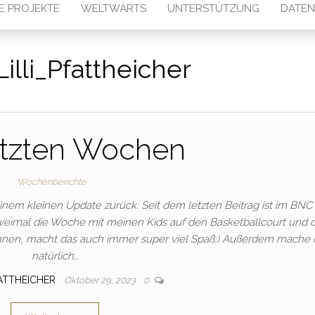
E PROJEKTE
WELTWÄRTS
UNTERSTÜTZUNG
DATEN
Lilli_Pfattheicher
etzten Wochen
Wochenberichte
inem kleinen Update zurück: Seit dem letzten Beitrag ist im BNC 
zweimal die Woche mit meinen Kids auf den Basketballcourt und d
önnen, macht das auch immer super viel Spaß:) Außerdem mache 
natürlich…
FATTHEICHER
Oktober 29, 2023
0