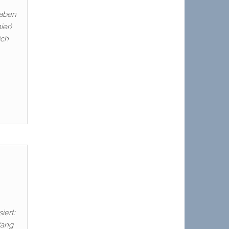
haben
ier)
ich
iert:
fang