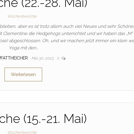
he (22.-28. Mai)
Wochenberichte
blieben, aber es ist trotz allem auch viel Neues und sehr Schöne
mit Clementine die Hedgehogs unterrichtet und wir haben das „M“
se) abgeschlossen. Oh, und wir machen jetzt immer ein klein w
Yoga mit den…
_PFATTHEICHER
Mai 30, 2023
0
Weiterlesen
he (15.-21. Mai)
Wochenberichte