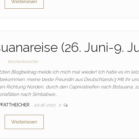
Weiterlesen
anareise (26. Juni-9. Jul
Wochenberichte
ten Blogbeitrag melde ich mich mal wieder! Ich hatte es im let
h bekommen: meine beste Freundin aus Deutschland<3 Mit ihr und
hen Richtung Norden, durch den Caprivistreifen nach Botsuana, z
toriafällen nach Simbabwe…
_PFATTHEICHER
Juli 18, 2023
0
Weiterlesen