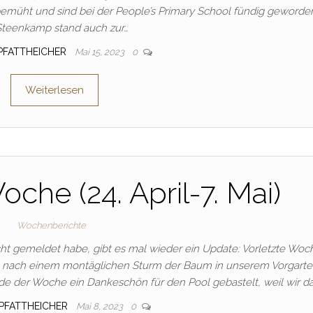
müht und sind bei der People’s Primary School fündig geworde
.Steenkamp stand auch zur…
_PFATTHEICHER
Mai 15, 2023
0
Weiterlesen
oche (24. April-7. Mai)
Wochenberichte
t gemeldet habe, gibt es mal wieder ein Update: Vorletzte Woch
, dass nach einem montäglichen Sturm der Baum in unserem Vorgart
 der Woche ein Dankeschön für den Pool gebastelt, weil wir da
_PFATTHEICHER
Mai 8, 2023
0