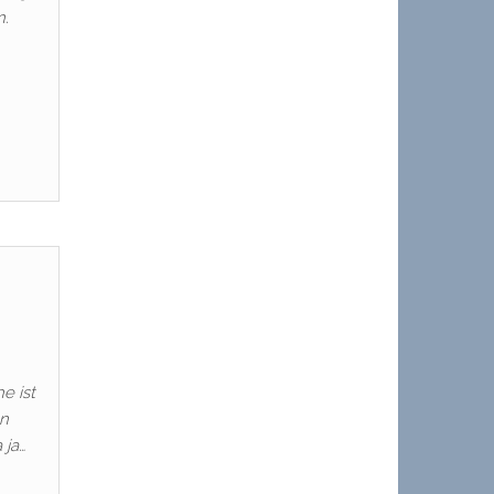
n.
e ist
en
 ja…