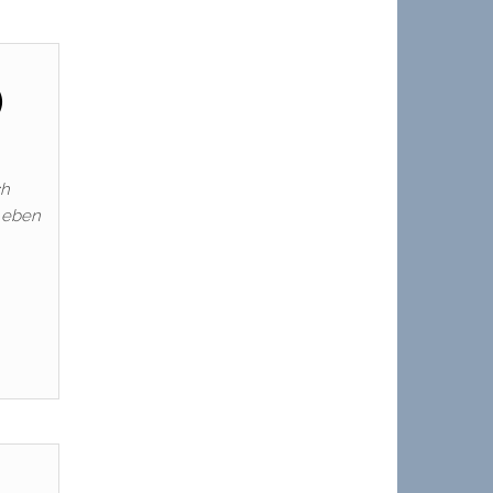
)
ch
g eben