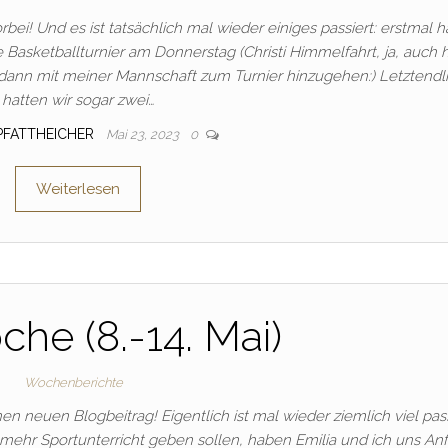
bei! Und es ist tatsächlich mal wieder einiges passiert: erstmal 
e Basketballturnier am Donnerstag (Christi Himmelfahrt, ja, auch h
l, dann mit meiner Mannschaft zum Turnier hinzugehen:) Letztendl
hatten wir sogar zwei…
_PFATTHEICHER
Mai 23, 2023
0
Weiterlesen
che (8.-14. Mai)
Wochenberichte
n neuen Blogbeitrag! Eigentlich ist mal wieder ziemlich viel pass
 mehr Sportunterricht geben sollen, haben Emilia und ich uns An