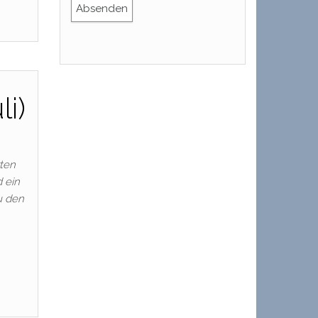
i)
zten
 ein
u den